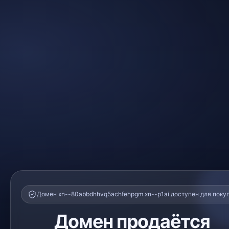
Домен xn--80abbdhhvq5achfehpgm.xn--p1ai доступен для поку
Домен продаётся